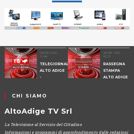
06/08 ORE:
06/08 ORE:
11.46
05.13
NALE
TELEGIORNALE
RASSEGNA
E
ALTO ADIGE
STAMPA
-
ALTO ADIGE
POMERIGGIO
CHI SIAMO
AltoAdige TV Srl
La Televisione al Servizio del Cittadino
Informazioni e programmi di approfondimento dalle redazioni