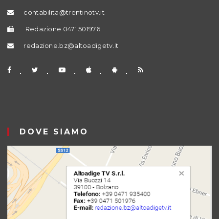
contabilita@trentinotv.it
Redazione 0471 501976
redazione.bz@altoadigetv.it
DOVE SIAMO