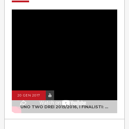
20 GEN 2017
UNO TWO DREI 2015/2016, I FINALISTI: CLASSE IV ALS ISTITUTO "DEGASPERI" BORGO VALSUGANA