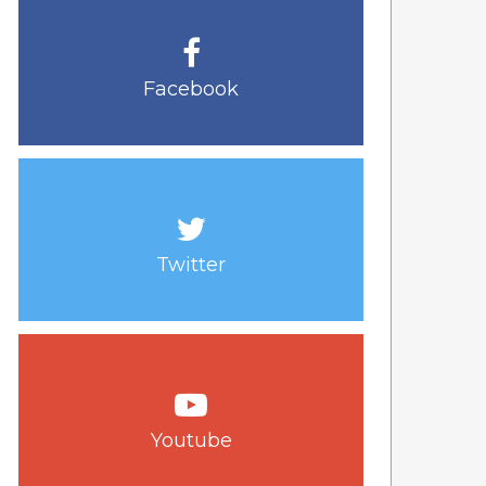
Facebook
Twitter
Youtube