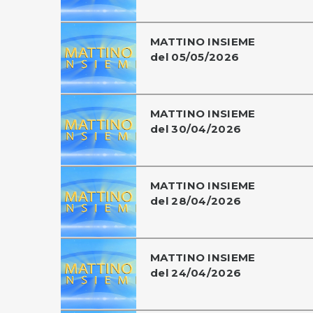
MATTINO INSIEME
del 05/05/2026
MATTINO INSIEME
del 30/04/2026
MATTINO INSIEME
del 28/04/2026
MATTINO INSIEME
del 24/04/2026