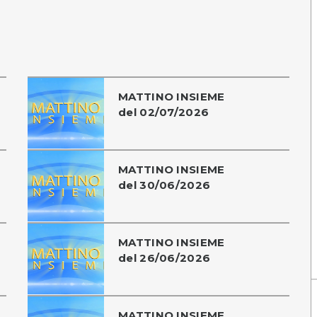
MATTINO INSIEME
del 02/07/2026
MATTINO INSIEME
del 30/06/2026
MATTINO INSIEME
del 26/06/2026
MATTINO INSIEME