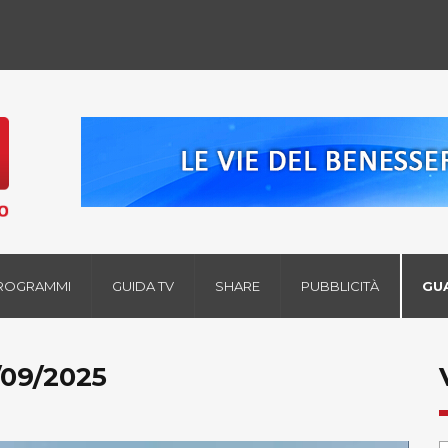
ROGRAMMI
GUIDA TV
SHARE
PUBBLICITÀ
GU
09/2025