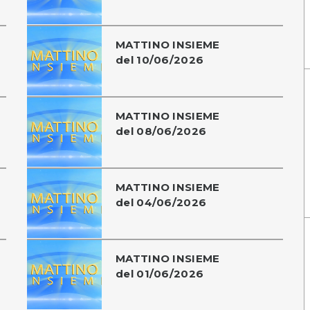
MATTINO INSIEME
del 10/06/2026
MATTINO INSIEME
del 08/06/2026
MATTINO INSIEME
del 04/06/2026
MATTINO INSIEME
del 01/06/2026