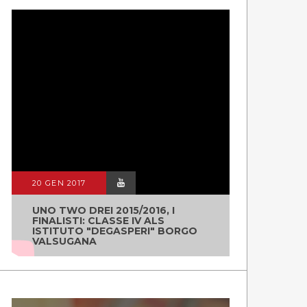
20 GEN 2017
UNO TWO DREI 2015/2016, I
FINALISTI: CLASSE IV ALS
ISTITUTO "DEGASPERI" BORGO
VALSUGANA