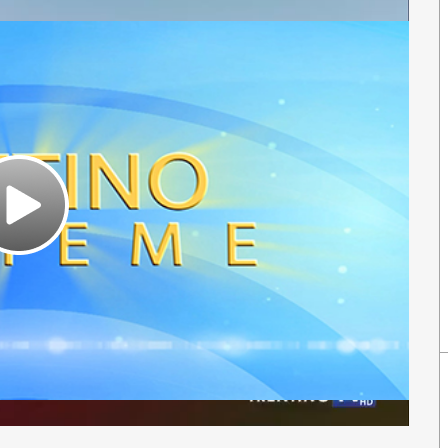
Play
Video