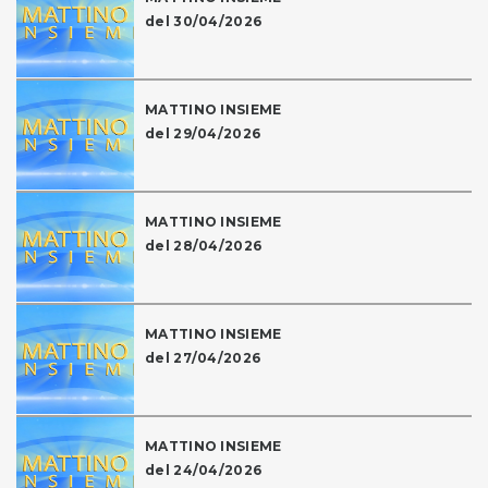
del 30/04/2026
MATTINO INSIEME
del 29/04/2026
MATTINO INSIEME
del 28/04/2026
MATTINO INSIEME
del 27/04/2026
MATTINO INSIEME
del 24/04/2026