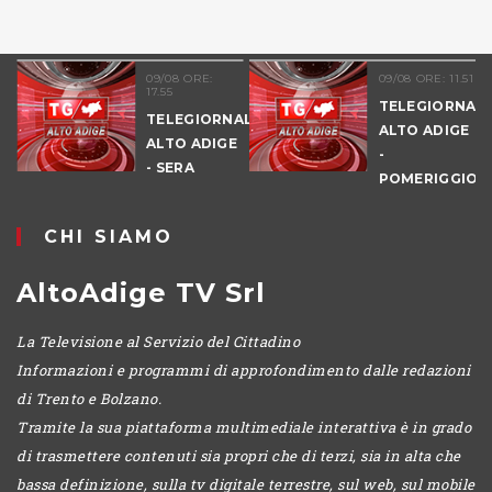
09/08 ORE:
09/08 ORE: 11.51
17.55
TELEGIORNALE
TELEGIORNALE
ALTO ADIGE
ALTO ADIGE
-
- SERA
POMERIGGIO
CHI SIAMO
AltoAdige TV Srl
La Televisione al Servizio del Cittadino
Informazioni e programmi di approfondimento dalle redazioni
di Trento e Bolzano.
Tramite la sua piattaforma multimediale interattiva è in grado
di trasmettere contenuti sia propri che di terzi, sia in alta che
bassa definizione, sulla tv digitale terrestre, sul web, sul mobile