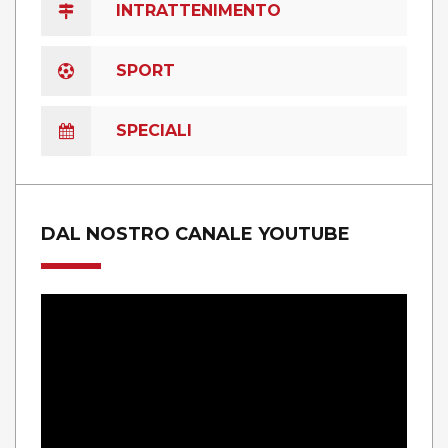
INTRATTENIMENTO
SPORT
SPECIALI
DAL NOSTRO CANALE YOUTUBE