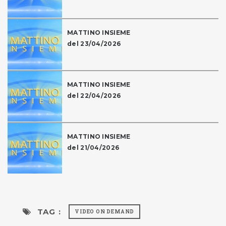
MATTINO INSIEME
del 23/04/2026
MATTINO INSIEME
del 22/04/2026
MATTINO INSIEME
del 21/04/2026
TAG :
VIDEO ON DEMAND