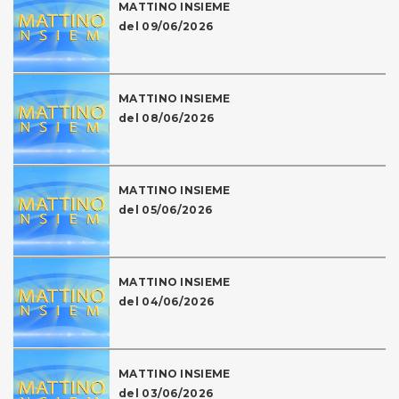
MATTINO INSIEME
del 09/06/2026
MATTINO INSIEME
del 08/06/2026
MATTINO INSIEME
del 05/06/2026
MATTINO INSIEME
del 04/06/2026
MATTINO INSIEME
del 03/06/2026