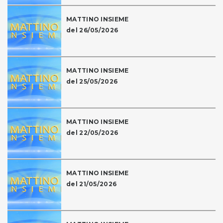
MATTINO INSIEME
del 26/05/2026
MATTINO INSIEME
del 25/05/2026
MATTINO INSIEME
del 22/05/2026
MATTINO INSIEME
del 21/05/2026