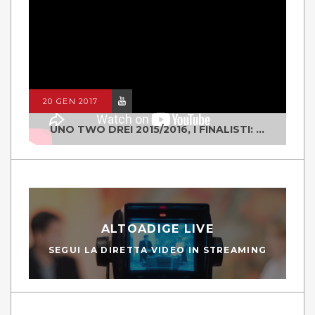
20 GEN 2017
UNO TWO DREI 2015/2016, I FINALISTI: CLASSE IV ALS ISTITUTO "DEGASPERI" BORGO VALSUGANA
ALTOADIGE LIVE
SEGUI LA DIRETTA VIDEO IN STREAMING