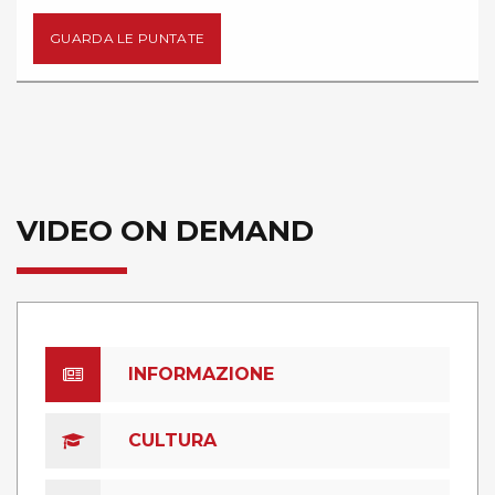
 LE PUNTATE
GUARDA
VIDEO ON DEMAND
INFORMAZIONE
CULTURA