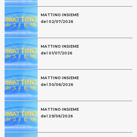
MATTINO INSIEME
del 02/07/2026
MATTINO INSIEME
del 01/07/2026
MATTINO INSIEME
del 30/06/2026
MATTINO INSIEME
del 29/06/2026