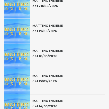
MATTINO INSIEME
del 20/05/2026
MATTINO INSIEME
del 19/05/2026
MATTINO INSIEME
del 18/05/2026
MATTINO INSIEME
del 15/05/2026
MATTINO INSIEME
del 14/05/2026