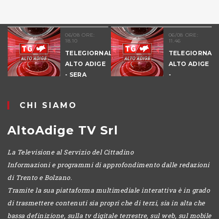
06/08 ORE:
06/08 ORE:
18.10
11.46
TELEGIORNALE
TELEGIORNALE
ALTO ADIGE
ALTO ADIGE
- SERA
-
POMERIGGIO
CHI SIAMO
AltoAdige TV Srl
La Televisione al Servizio del Cittadino
Informazioni e programmi di approfondimento dalle redazioni
di Trento e Bolzano.
Tramite la sua piattaforma multimediale interattiva è in grado
di trasmettere contenuti sia propri che di terzi, sia in alta che
bassa definizione, sulla tv digitale terrestre, sul web, sul mobile