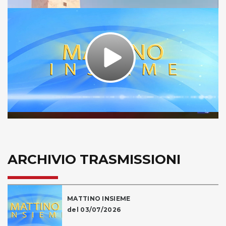
Play
Video
ARCHIVIO TRASMISSIONI
MATTINO INSIEME
del 03/07/2026