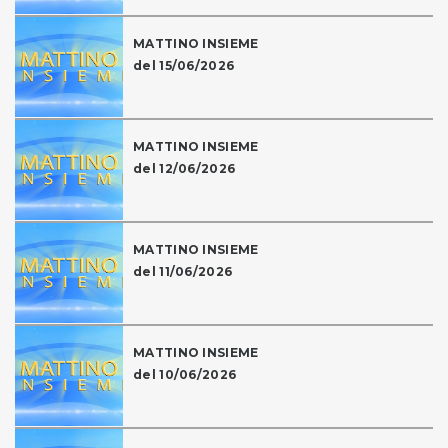
MATTINO INSIEME
del 15/06/2026
MATTINO INSIEME
del 12/06/2026
MATTINO INSIEME
del 11/06/2026
MATTINO INSIEME
del 10/06/2026