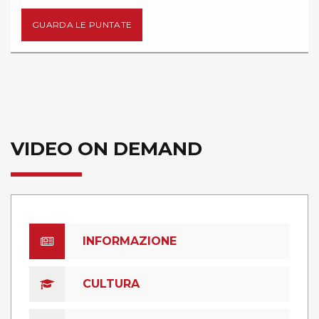
PUNTATE
GUARDA LE 
VIDEO ON DEMAND
INFORMAZIONE
CULTURA