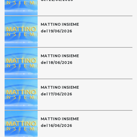
MATTINO INSIEME
del 19/06/2026
MATTINO INSIEME
del 18/06/2026
MATTINO INSIEME
del 17/06/2026
MATTINO INSIEME
del 16/06/2026