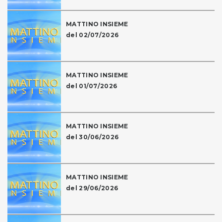
MATTINO INSIEME
del 02/07/2026
MATTINO INSIEME
del 01/07/2026
MATTINO INSIEME
del 30/06/2026
MATTINO INSIEME
del 29/06/2026