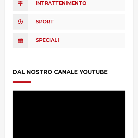
INTRATTENIMENTO
SPORT
SPECIALI
DAL NOSTRO CANALE YOUTUBE