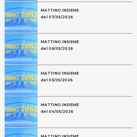
MATTINO INSIEME
del 07/05/2026
MATTINO INSIEME
del 06/05/2026
MATTINO INSIEME
del 05/05/2026
MATTINO INSIEME
del 04/05/2026
MATTINO INSIEME