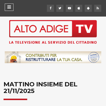
MATTINO INSIEME DEL
21/11/2025