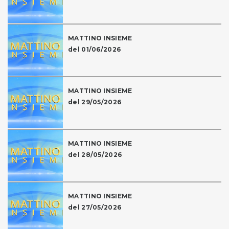
MATTINO INSIEME
del 01/06/2026
MATTINO INSIEME
del 29/05/2026
MATTINO INSIEME
del 28/05/2026
MATTINO INSIEME
del 27/05/2026