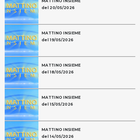
MATTINO INSIEME
del 20/05/2026
MATTINO INSIEME
del 19/05/2026
MATTINO INSIEME
del 18/05/2026
MATTINO INSIEME
del 15/05/2026
MATTINO INSIEME
del 14/05/2026