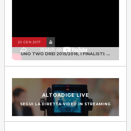
20 GEN 2017
UNO TWO DREI 2015/2016, I FINALISTI: CLASSE IV ALS ISTITUTO "DEGASPERI" BORGO VALSUGANA
ALTOADIGE LIVE
SEGUI LA DIRETTA VIDEO IN STREAMING