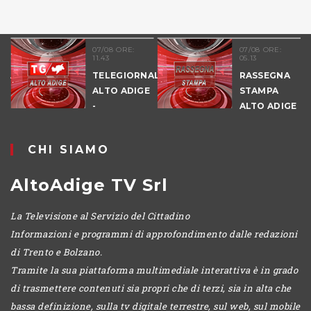
07/08 ORE:
07/08 ORE:
11.43
05.13
TELEGIORNALE
RASSEGNA
ALTO ADIGE
STAMPA
-
ALTO ADIGE
POMERIGGIO
CHI SIAMO
AltoAdige TV Srl
La Televisione al Servizio del Cittadino
Informazioni e programmi di approfondimento dalle redazioni
di Trento e Bolzano.
Tramite la sua piattaforma multimediale interattiva è in grado
di trasmettere contenuti sia propri che di terzi, sia in alta che
bassa definizione, sulla tv digitale terrestre, sul web, sul mobile