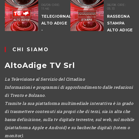
06/08 ORE:
06/08 ORE:
11.46
05.13
NALE
TELEGIORNALE
RASSEGNA
E
ALTO ADIGE
STAMPA
-
ALTO ADIGE
POMERIGGIO
CHI SIAMO
AltoAdige TV Srl
La Televisione al Servizio del Cittadino
Informazioni e programmi di approfondimento dalle redazioni
di Trento e Bolzano.
Tramite la sua piattaforma multimediale interattiva è in grado
di trasmettere contenuti sia propri che di terzi, sia in alta che
bassa definizione, sulla tv digitale terrestre, sul web, sul mobile
(piattaforma Apple e Android) e su bacheche digitali (totem o
monitor).