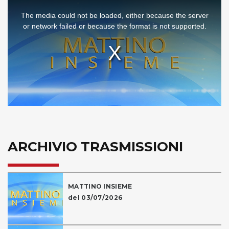
This
The media could not be loaded, either because the server
is
or network failed or because the format is not supported.
a
modal
window.
ARCHIVIO TRASMISSIONI
MATTINO INSIEME
del 03/07/2026