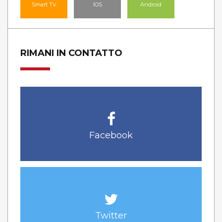
Smart TV
IOS
Android
RIMANI IN CONTATTO
Facebook
Twitter