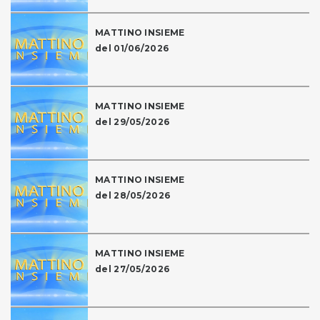
MATTINO INSIEME
del 01/06/2026
MATTINO INSIEME
del 29/05/2026
MATTINO INSIEME
del 28/05/2026
MATTINO INSIEME
del 27/05/2026