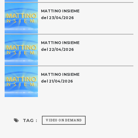
MATTINO INSIEME
del 23/04/2026
MATTINO INSIEME
del 22/04/2026
MATTINO INSIEME
del 21/04/2026
TAG :
VIDEO ON DEMAND