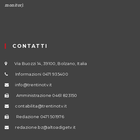
monitor).
CONTATTI
Via Buozzi 14, 39100, Bolzano, Italia
Informazioni 0471 935400
info@trentinotv.it
Amministrazione 0461 823150
contabilita@trentinotv.it
Redazione 0471 501976
redazione.bz@altoadigetv.it