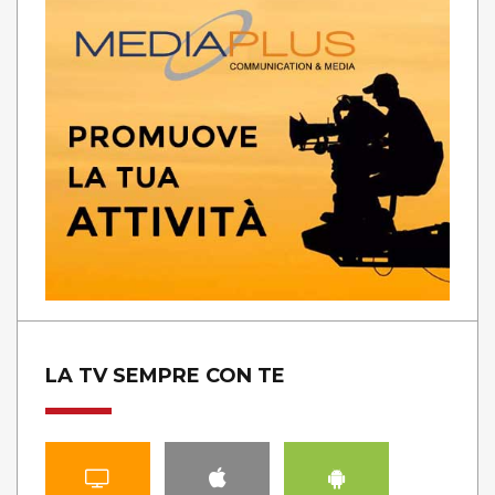
LA TV SEMPRE CON TE