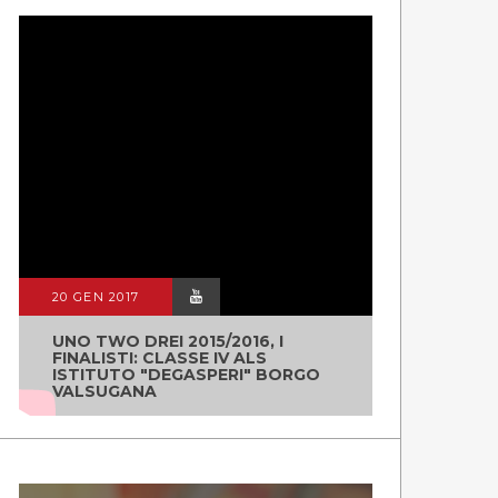
SKI ALP - I GUERRIERI DELLA
IL 
NEVE
DE
GUARDA LE PUNTATE
GUA
20 GEN 2017
UNO TWO DREI 2015/2016, I
FINALISTI: CLASSE IV ALS
ISTITUTO "DEGASPERI" BORGO
VALSUGANA