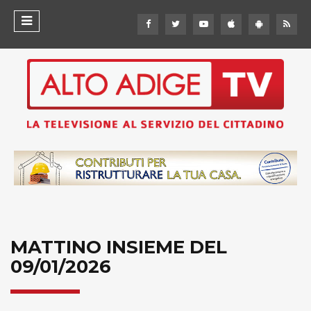
MATTINO INSIEME DEL
09/01/2026