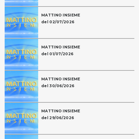
MATTINO INSIEME
del 02/07/2026
MATTINO INSIEME
del 01/07/2026
MATTINO INSIEME
del 30/06/2026
MATTINO INSIEME
del 29/06/2026