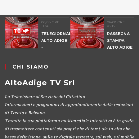
06/08 ORE:
06/08 ORE:
05/0
11.46
05.13
19.0
TELEGIORNALE
RASSEGNA
I S
ALTO ADIGE
STAMPA
DEL
-
ALTO ADIGE
202
POMERIGGIO
DE
CHI SIAMO
AltoAdige TV Srl
La Televisione al Servizio del Cittadino
Informazioni e programmi di approfondimento dalle redazioni
di Trento e Bolzano.
Tramite la sua piattaforma multimediale interattiva è in grado
di trasmettere contenuti sia propri che di terzi, sia in alta che
bassa definizione, sulla tv digitale terrestre, sul web, sul mobile