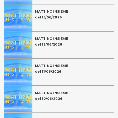
MATTINO INSIEME
del 15/06/2026
MATTINO INSIEME
del 12/06/2026
MATTINO INSIEME
del 11/06/2026
MATTINO INSIEME
del 10/06/2026