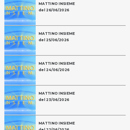
MATTINO INSIEME
del 26/06/2026
MATTINO INSIEME
del 25/06/2026
MATTINO INSIEME
del 24/06/2026
MATTINO INSIEME
del 23/06/2026
MATTINO INSIEME
del 22/06/2026