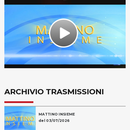
Play
Video
ARCHIVIO TRASMISSIONI
MATTINO INSIEME
del 03/07/2026