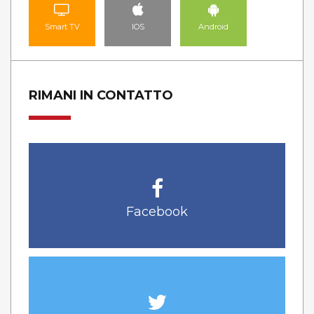
Smart TV
IOS
Android
RIMANI IN CONTATTO
Facebook