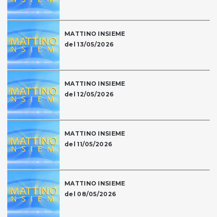
MATTINO INSIEME
del 13/05/2026
MATTINO INSIEME
del 12/05/2026
MATTINO INSIEME
del 11/05/2026
MATTINO INSIEME
del 08/05/2026