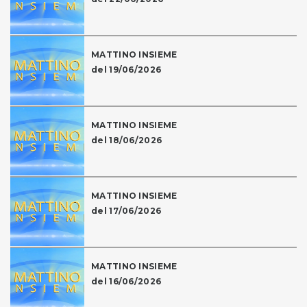
MATTINO INSIEME
del 19/06/2026
MATTINO INSIEME
del 18/06/2026
MATTINO INSIEME
del 17/06/2026
MATTINO INSIEME
del 16/06/2026