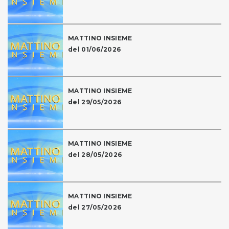
MATTINO INSIEME
del 01/06/2026
MATTINO INSIEME
del 29/05/2026
MATTINO INSIEME
del 28/05/2026
MATTINO INSIEME
del 27/05/2026