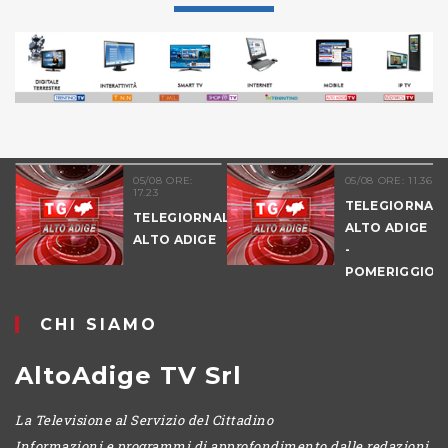
05/08 ORE:
05/08 ORE: 11.36
17.23
TELEGIORNAL
TELEGIORNALE
ALTO ADIGE
ALTO ADIGE
-
POMERIGGIO
CHI SIAMO
AltoAdige TV Srl
La Televisione al Servizio del Cittadino
Informazioni e programmi di approfondimento dalle redazioni