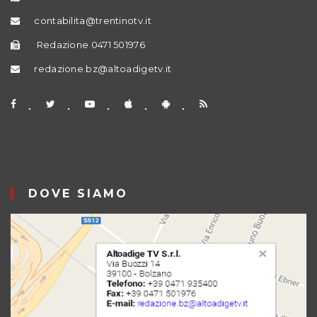
contabilita@trentinotv.it
Redazione 0471 501976
redazione.bz@altoadigetv.it
DOVE SIAMO