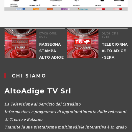
07/08 ORE:
06/08 ORE:
05.13
18.10
NALE
RASSEGNA
TELEGIORNAL
E
STAMPA
ALTO ADIGE
ALTO ADIGE
- SERA
IO
CHI SIAMO
AltoAdige TV Srl
La Televisione al Servizio del Cittadino
Informazioni e programmi di approfondimento dalle redazioni
di Trento e Bolzano.
Tramite la sua piattaforma multimediale interattiva è in grado