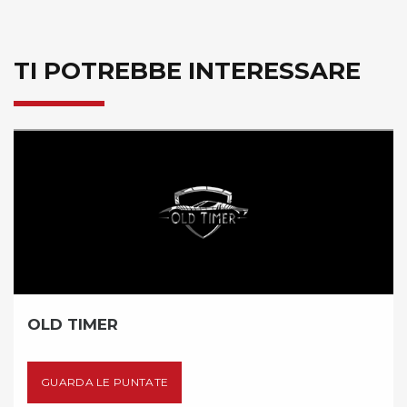
TI POTREBBE INTERESSARE
D TIMER
IN
UARDA LE PUNTATE
G