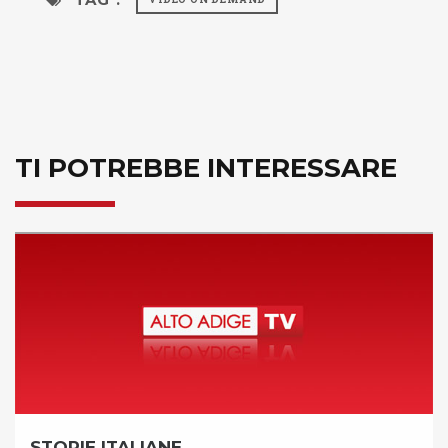
TI POTREBBE INTERESSARE
ANE
MATTINO INS