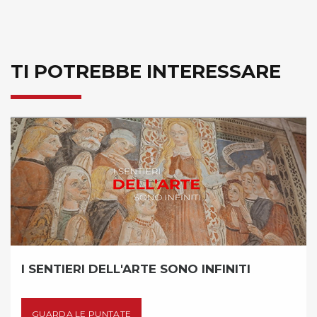
TI POTREBBE INTERESSARE
 DELL'ARTE SONO INFINITI
SKI ALP - 
PUNTATE
GUARDA LE 