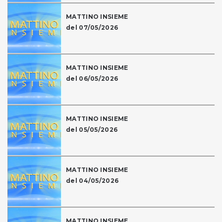
MATTINO INSIEME
del 07/05/2026
MATTINO INSIEME
del 06/05/2026
MATTINO INSIEME
del 05/05/2026
MATTINO INSIEME
del 04/05/2026
MATTINO INSIEME