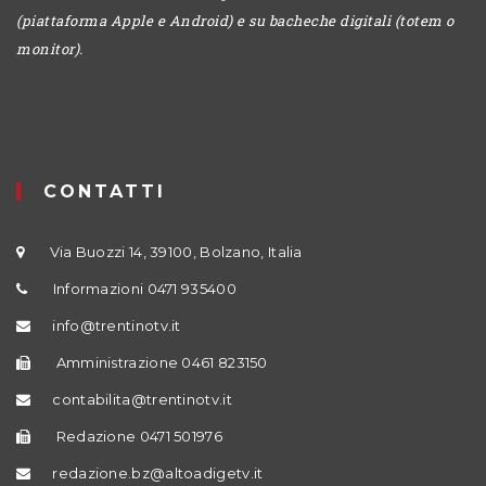
(piattaforma Apple e Android) e su bacheche digitali (totem o
monitor).
CONTATTI
Via Buozzi 14, 39100, Bolzano, Italia
Informazioni 0471 935400
info@trentinotv.it
Amministrazione 0461 823150
contabilita@trentinotv.it
Redazione 0471 501976
redazione.bz@altoadigetv.it