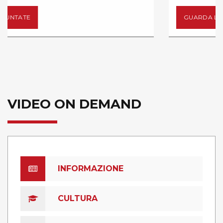
GUARDA LE PUNTATE
VIDEO ON DEMAND
INFORMAZIONE
CULTURA