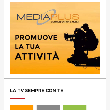
LA TV SEMPRE CON TE