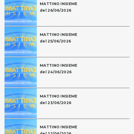
MATTINO INSIEME
del 26/06/2026
MATTINO INSIEME
del 25/06/2026
MATTINO INSIEME
del 24/06/2026
MATTINO INSIEME
del 23/06/2026
MATTINO INSIEME
del 22/06/2026