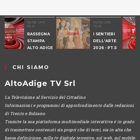
05/08 ORE:
05/08 ORE:
19.06
17.23
A
I SENTIERI
TELEGIORNAL
DELL'ARTE
ALTO ADIGE
GE
2026 - PT.5
DENNO
CHI SIAMO
AltoAdige TV Srl
La Televisione al Servizio del Cittadino
Informazioni e programmi di approfondimento dalle redazioni
di Trento e Bolzano.
Tramite la sua piattaforma multimediale interattiva è in grado
di trasmettere contenuti sia propri che di terzi, sia in alta che
bassa definizione, sulla tv digitale terrestre, sul web, sul mobile