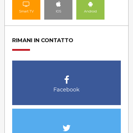
Smart TV
IOS
Android
RIMANI IN CONTATTO
Facebook