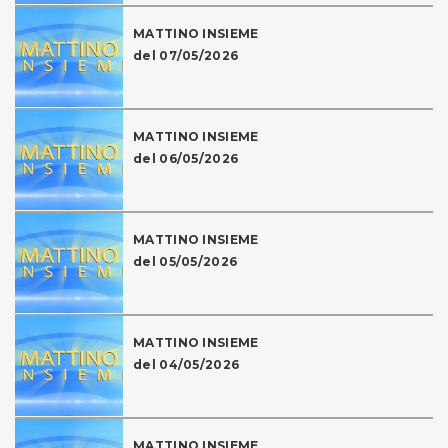
MATTINO INSIEME
del 07/05/2026
MATTINO INSIEME
del 06/05/2026
MATTINO INSIEME
del 05/05/2026
MATTINO INSIEME
del 04/05/2026
MATTINO INSIEME