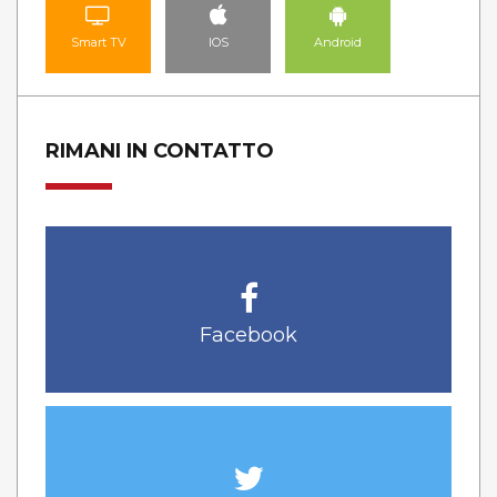
Smart TV
IOS
Android
RIMANI IN CONTATTO
Facebook