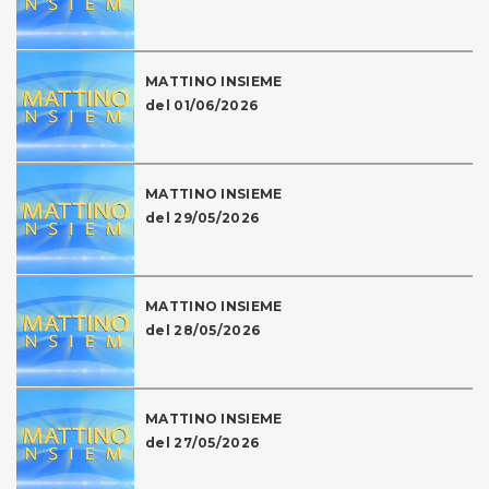
MATTINO INSIEME
del 01/06/2026
MATTINO INSIEME
del 29/05/2026
MATTINO INSIEME
del 28/05/2026
MATTINO INSIEME
del 27/05/2026