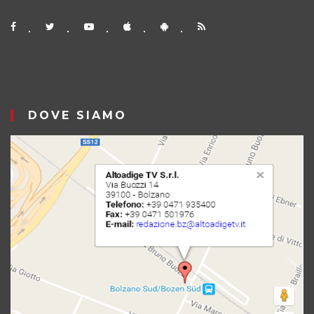
DOVE SIAMO