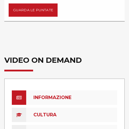
DA LE PUNTATE
GUAR
VIDEO ON DEMAND
INFORMAZIONE
CULTURA