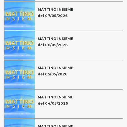
MATTINO INSIEME
del 07/05/2026
MATTINO INSIEME
del 06/05/2026
MATTINO INSIEME
del 05/05/2026
MATTINO INSIEME
del 04/05/2026
MATTINO INSIEME