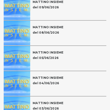
MATTINO INSIEME
del 09/06/2026
MATTINO INSIEME
del 08/06/2026
MATTINO INSIEME
del 05/06/2026
MATTINO INSIEME
del 04/06/2026
MATTINO INSIEME
del 03/06/2026