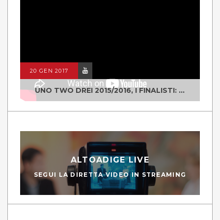
20 GEN 2017
UNO TWO DREI 2015/2016, I FINALISTI: CLASSE IV ALS ISTITUTO "DEGASPERI" BORGO VALSUGANA
ALTOADIGE LIVE
SEGUI LA DIRETTA VIDEO IN STREAMING