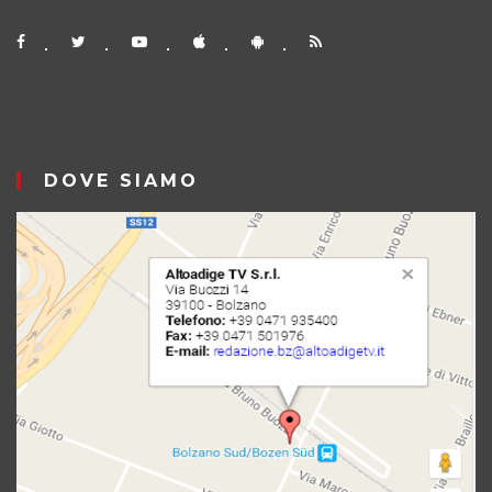
DOVE SIAMO