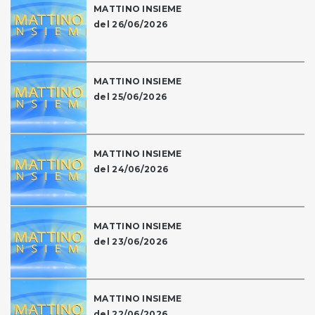
MATTINO INSIEME
del 26/06/2026
MATTINO INSIEME
del 25/06/2026
MATTINO INSIEME
del 24/06/2026
MATTINO INSIEME
del 23/06/2026
MATTINO INSIEME
del 22/06/2026