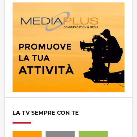
LA TV SEMPRE CON TE