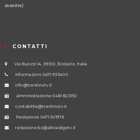
monitor).
CONTATTI
Via Buozzi 14, 39100, Bolzano, Italia
Informazioni 0471 935400
info@trentinotv.it
Amministrazione 0461 823150
contabilita@trentinotv.it
Redazione 0471 501976
redazione.bz@altoadigetv.it