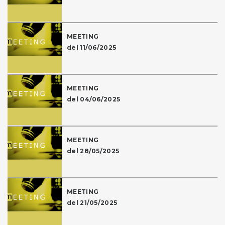
MEETING
del 11/06/2025
MEETING
del 04/06/2025
MEETING
del 28/05/2025
MEETING
del 21/05/2025