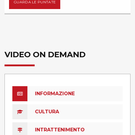
UARDA LE PUNTATE
G
VIDEO ON DEMAND
INFORMAZIONE
CULTURA
INTRATTENIMENTO