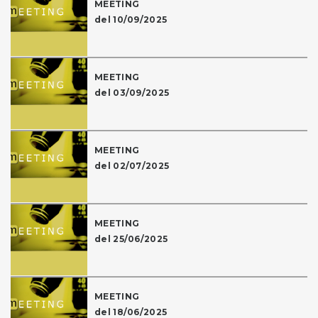
MEETING
del 10/09/2025
MEETING
del 03/09/2025
MEETING
del 02/07/2025
MEETING
del 25/06/2025
MEETING
del 18/06/2025