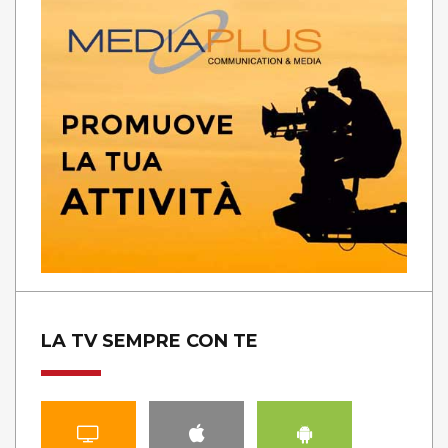
LA TV SEMPRE CON TE