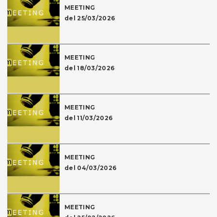
MEETING
del 25/03/2026
MEETING
del 18/03/2026
MEETING
del 11/03/2026
MEETING
del 04/03/2026
MEETING