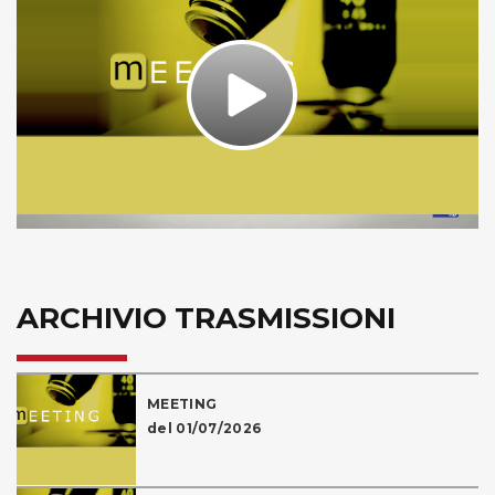
Play
Video
ARCHIVIO TRASMISSIONI
MEETING
del 01/07/2026