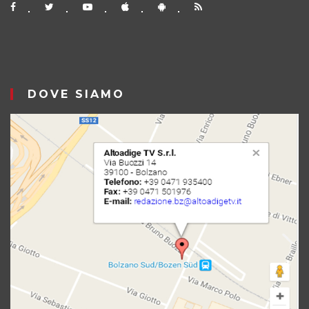
DOVE SIAMO