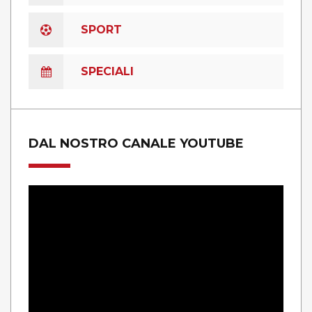
SPORT
SPECIALI
DAL NOSTRO CANALE YOUTUBE