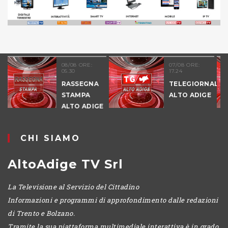
:
07/08 ORE:
07/08 ORE:
17.24
11.43
NA
TELEGIORNALE
TELEGIORN
ALTO ADIGE
ALTO ADIGE
IGE
-
POMERIGGI
CHI SIAMO
AltoAdige TV Srl
La Televisione al Servizio del Cittadino
Informazioni e programmi di approfondimento dalle redazioni
di Trento e Bolzano.
Tramite la sua piattaforma multimediale interattiva è in grado