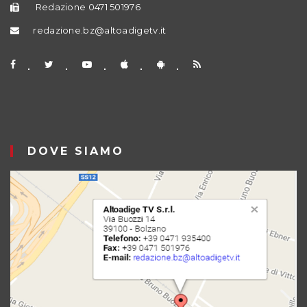
Redazione 0471 501976
redazione.bz@altoadigetv.it
DOVE SIAMO