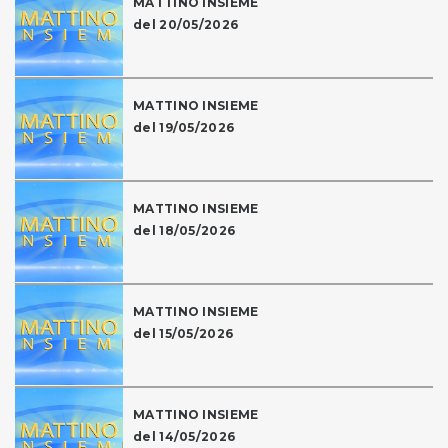
MATTINO INSIEME
del 20/05/2026
MATTINO INSIEME
del 19/05/2026
MATTINO INSIEME
del 18/05/2026
MATTINO INSIEME
del 15/05/2026
MATTINO INSIEME
del 14/05/2026