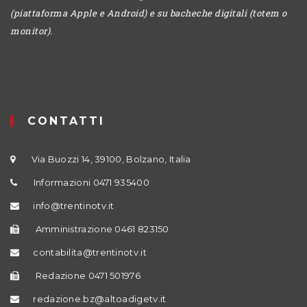
(piattaforma Apple e Android) e su bacheche digitali (totem o
monitor).
CONTATTI
Via Buozzi 14, 39100, Bolzano, Italia
Informazioni 0471 935400
info@trentinotv.it
Amministrazione 0461 823150
contabilita@trentinotv.it
Redazione 0471 501976
redazione.bz@altoadigetv.it