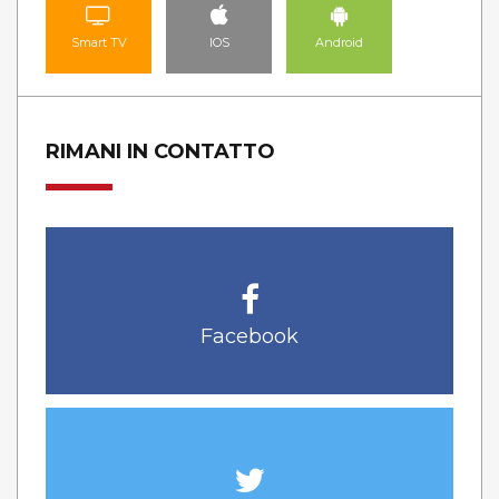
Smart TV
IOS
Android
RIMANI IN CONTATTO
Facebook