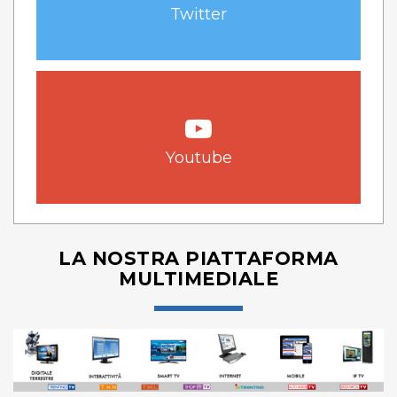
Twitter
Youtube
LA NOSTRA PIATTAFORMA
MULTIMEDIALE