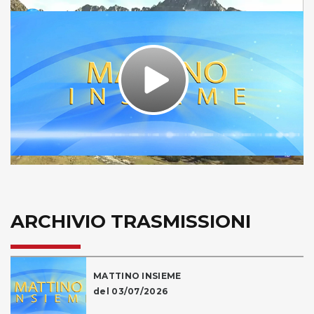
Play
Video
ARCHIVIO TRASMISSIONI
MATTINO INSIEME
del 03/07/2026