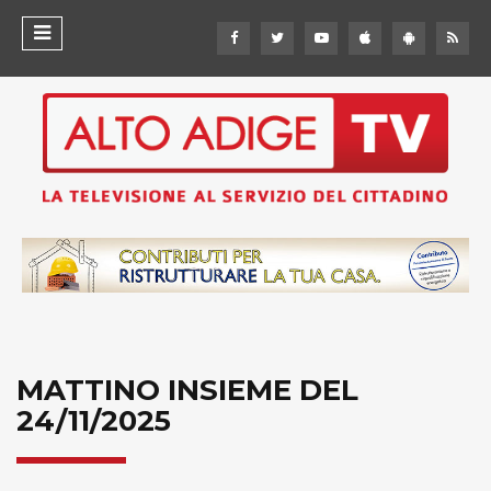
MATTINO INSIEME DEL
24/11/2025