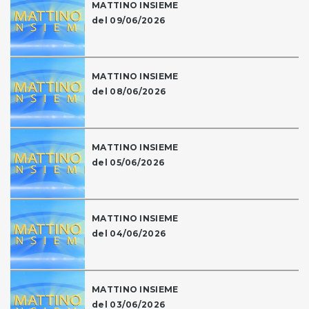
MATTINO INSIEME
del 09/06/2026
MATTINO INSIEME
del 08/06/2026
MATTINO INSIEME
del 05/06/2026
MATTINO INSIEME
del 04/06/2026
MATTINO INSIEME
del 03/06/2026