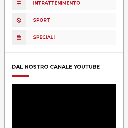
INTRATTENIMENTO
SPORT
SPECIALI
DAL NOSTRO CANALE YOUTUBE