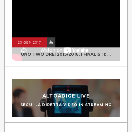
20 GEN 2017
UNO TWO DREI 2015/2016, I FINALISTI: CLASSE IV ALS ISTITUTO "DEGASPERI" BORGO VALSUGANA
ALTOADIGE LIVE
SEGUI LA DIRETTA VIDEO IN STREAMING